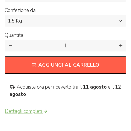
Confezione da:
Quantità
remove
add
AGGIUNGI AL CARRELLO
shopping_cart
Acquista ora per riceverlo tra il
11 agosto
e il
12
local_shipping
agosto
Dettagli completi
arrow_forward