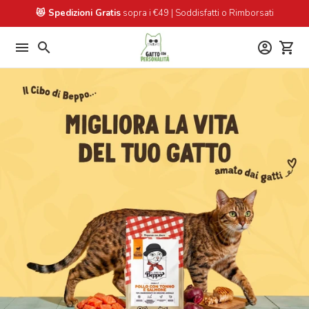
Passa
😻 Spedizioni Gratis
sopra i €49 | Soddisfatti o Rimborsati
al
contenuto
menu
search
account_circle
shopping_cart