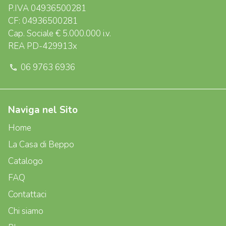
P.IVA 04936500281
CF: 04936500281
Cap. Sociale € 5.000.000 i.v.
REA PD-429913x
06 9763 6936
phone
Naviga nel Sito
Home
La Casa di Beppo
Catalogo
FAQ
Contattaci
Chi siamo