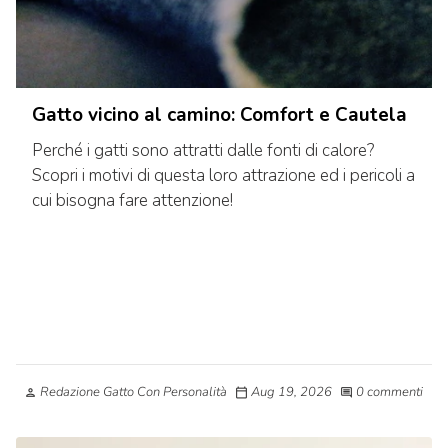
Gatto vicino al camino: Comfort e Cautela
Perché i gatti sono attratti dalle fonti di calore?
Scopri i motivi di questa loro attrazione ed i pericoli a
cui bisogna fare attenzione!
Redazione Gatto Con Personalità
Aug 19, 2026
0 commenti
person
calendar_today
comment