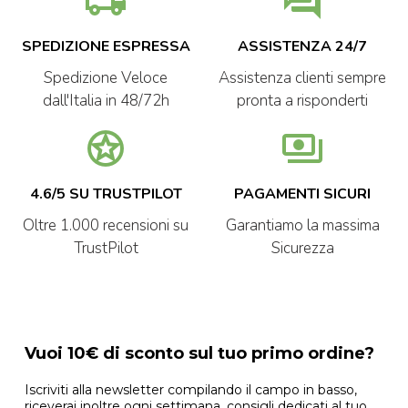
local_shipping
question_answer
SPEDIZIONE ESPRESSA
ASSISTENZA 24/7
Spedizione Veloce
Assistenza clienti sempre
dall'Italia in 48/72h
pronta a risponderti
stars
payments
4.6/5 SU TRUSTPILOT
PAGAMENTI SICURI
Oltre 1.000 recensioni su
Garantiamo la massima
TrustPilot
Sicurezza
Vuoi 10€ di sconto sul tuo primo ordine?
Iscriviti alla newsletter compilando il campo in basso,
riceverai inoltre ogni settimana, consigli dedicati al tuo