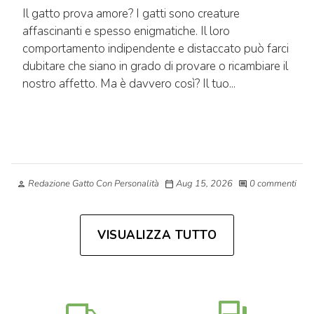
Il gatto prova amore? I gatti sono creature
affascinanti e spesso enigmatiche. Il loro
comportamento indipendente e distaccato può farci
dubitare che siano in grado di provare o ricambiare il
nostro affetto. Ma è davvero così? Il tuo...
Redazione Gatto Con Personalità
Aug 15, 2026
0 commenti
person
calendar_today
comment
VISUALIZZA TUTTO